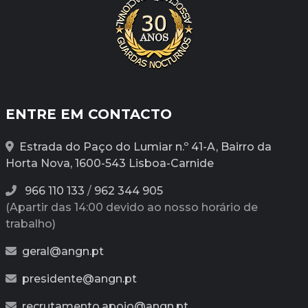
ENTRE EM CONTACTO
Estrada do Paço do Lumiar n.º 41-A, Bairro da
Horta Nova, 1600-543 Lisboa-Carnide
966 110 133
/
962 344 905
(Apartir das 14:00 devido ao nosso horário de
trabalho)
geral@angn.pt
presidente@angn.pt
recrutamento.apoio@angn.pt