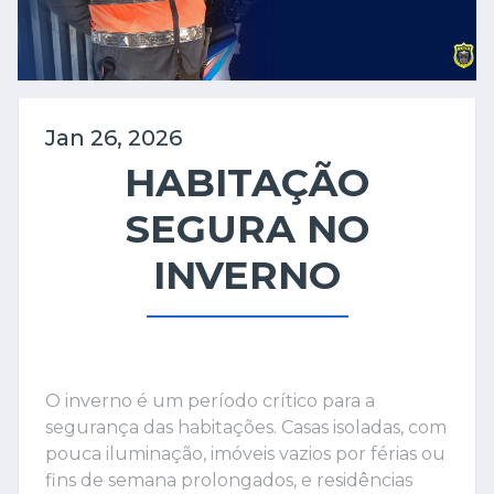
Jan 26, 2026
HABITAÇÃO
SEGURA NO
INVERNO
O inverno é um período crítico para a
segurança das habitações. Casas isoladas, com
pouca iluminação, imóveis vazios por férias ou
fins de semana prolongados, e residências