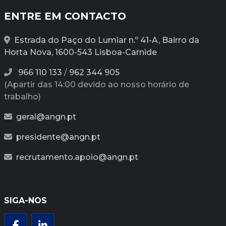
ENTRE EM CONTACTO
Estrada do Paço do Lumiar n.º 41-A, Bairro da
Horta Nova, 1600-543 Lisboa-Carnide
966 110 133
/
962 344 905
(Apartir das 14:00 devido ao nosso horário de
trabalho)
geral@angn.pt
presidente@angn.pt
recrutamento.apoio@angn.pt
SIGA-NOS